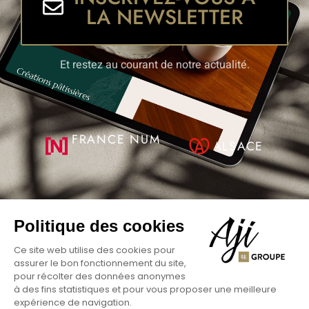
LA NEWSLETTER
Et restez au courant de notre actualité.
FRANCE NUM
ALSACE
Politique des cookies
Ce site web utilise des cookies pour
assurer le bon fonctionnement du site,
pour récolter des données anonymes
© Aji Groupe Site Réalisé Par
AJI Groupe SAS
à des fins statistiques et pour vous proposer une meilleure
expérience de navigation.