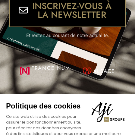
INSCRIVEZ-VOUS À
LA NEWSLETTER
Et restez au courant de notre actualité.
FRANCE NUM
ALSACE
Politique des cookies
Ce site web utilise des cookies pour
assurer le bon fonctionnement du site,
pour récolter des données anonymes
© Aji Groupe Site Réalisé Par
AJI Groupe SAS
à des fins statistiques et pour vous proposer une meilleure