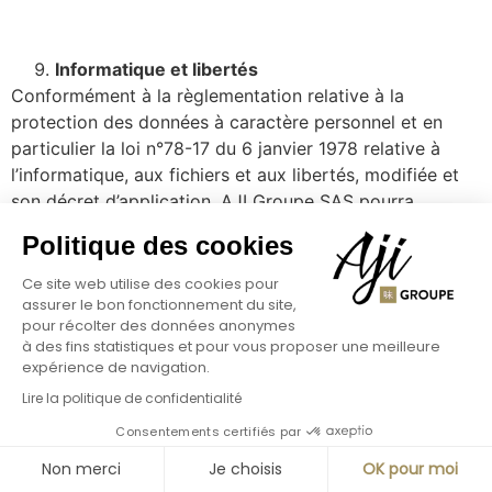
Informatique et libertés
Conformément à la règlementation relative à la
protection des données à caractère personnel et en
particulier la loi n°78-17 du 6 janvier 1978 relative à
l’informatique, aux fichiers et aux libertés, modifiée et
son décret d’application, AJI Groupe SAS pourra
collecter des données à caractère personnel
Politique des cookies
indispensables à la fourniture de certains services aux
utilisateurs des Sites et/ou Applications.
Ce site web utilise des cookies pour
assurer le bon fonctionnement du site,
Les conditions et modalités de traitement des données
pour récolter des données anonymes
à des fins statistiques et pour vous proposer une meilleure
à caractère personnel collectées par AJI Groupe SAS à
expérience de navigation.
l’occasion de l’utilisation des Sites et/ou Applications
Lire la politique de confidentialité
sont régies par les dispositions de la Charte de
protection des données à caractère personnel.
Consentements certifiés par
Non merci
Je choisis
OK pour moi
En application de la loi relative à l’informatique, aux